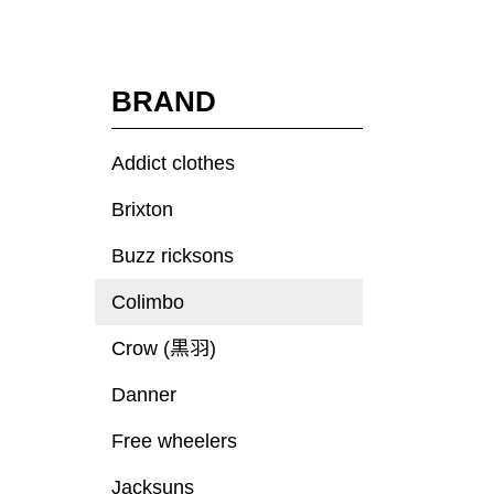
BRAND
Addict clothes
Brixton
Buzz ricksons
Colimbo
Crow (黒羽)
Danner
Free wheelers
Jacksuns