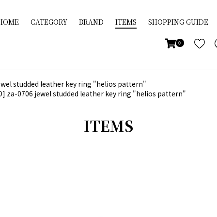
HOME
CATEGORY
BRAND
ITEMS
SHOPPING GUIDE
0
el studded leather key ring "helios pattern"
 za-0706 jewel studded leather key ring "helios pattern"
ITEMS